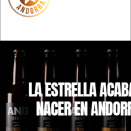
L
A
E
S
T
R
E
L
L
A
A
C
A
B
N
A
C
E
R
E
N
A
N
D
O
R